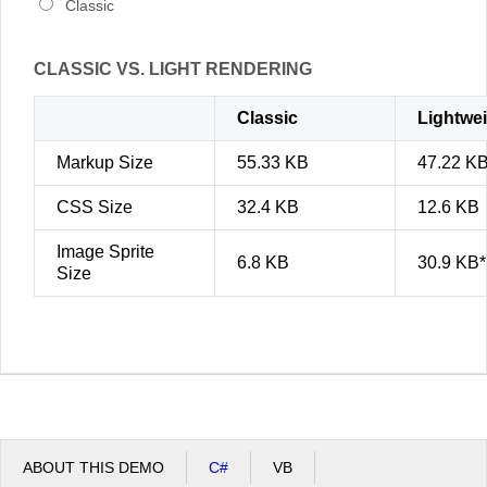
Classic
CLASSIC VS. LIGHT RENDERING
Classic
Lightwe
Markup Size
55.33 KB
47.22 K
CSS Size
32.4 KB
12.6 KB
Image Sprite
6.8 KB
30.9 KB*
Size
ABOUT THIS DEMO
C#
VB