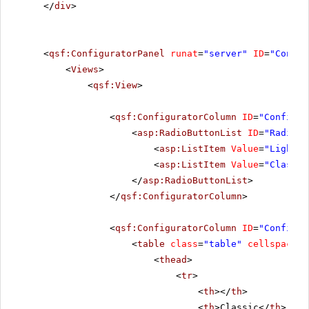
</
div
>
<
qsf:ConfiguratorPanel
runat
=
"server"
ID
=
"Config
<
Views
>
<
qsf:View
>
<
qsf:ConfiguratorColumn
ID
=
"Configur
<
asp:RadioButtonList
ID
=
"RadioBu
<
asp:ListItem
Value
=
"Lightwe
<
asp:ListItem
Value
=
"Classic
</
asp:RadioButtonList
>
</
qsf:ConfiguratorColumn
>
<
qsf:ConfiguratorColumn
ID
=
"Configur
<
table
class
=
"table"
cellspacing
<
thead
>
<
tr
>
<
th
></
th
>
<
th
>Classic</
th
>