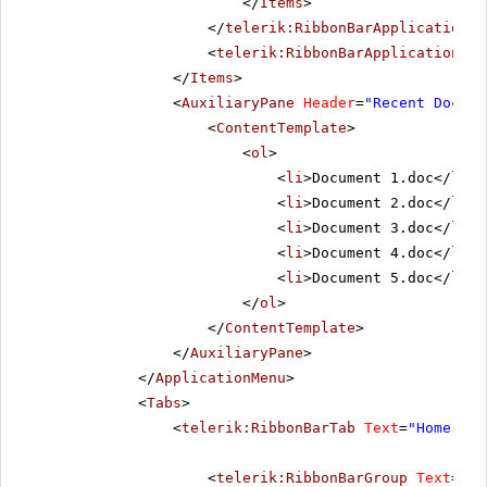
</
Items
>
</
telerik:RibbonBarApplicationSp
<
telerik:RibbonBarApplicationMen
</
Items
>
<
AuxiliaryPane
Header
=
"Recent Docume
<
ContentTemplate
>
<
ol
>
<
li
>Document 1.doc</
li
>
<
li
>Document 2.doc</
li
>
<
li
>Document 3.doc</
li
>
<
li
>Document 4.doc</
li
>
<
li
>Document 5.doc</
li
>
</
ol
>
</
ContentTemplate
>
</
AuxiliaryPane
>
</
ApplicationMenu
>
<
Tabs
>
<
telerik:RibbonBarTab
Text
=
"Home"
>
<
telerik:RibbonBarGroup
Text
=
"Cl