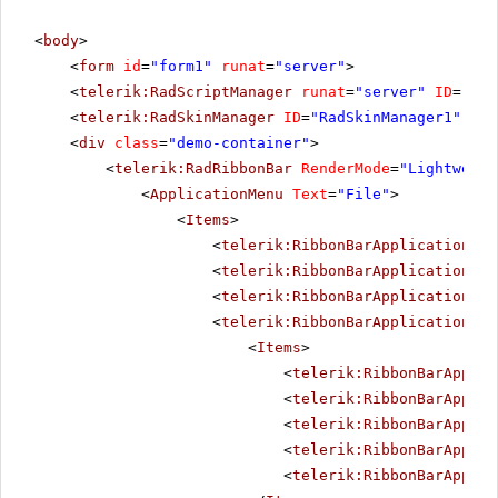
<
body
>
<
form
id
=
"form1"
runat
=
"server"
>
<
telerik:RadScriptManager
runat
=
"server"
ID
=
"Rad
<
telerik:RadSkinManager
ID
=
"RadSkinManager1"
run
<
div
class
=
"demo-container"
>
<
telerik:RadRibbonBar
RenderMode
=
"Lightweigh
<
ApplicationMenu
Text
=
"File"
>
<
Items
>
<
telerik:RibbonBarApplicationMen
<
telerik:RibbonBarApplicationMen
<
telerik:RibbonBarApplicationMen
<
telerik:RibbonBarApplicationSpl
<
Items
>
<
telerik:RibbonBarApplic
<
telerik:RibbonBarApplic
<
telerik:RibbonBarApplic
<
telerik:RibbonBarApplic
<
telerik:RibbonBarApplic