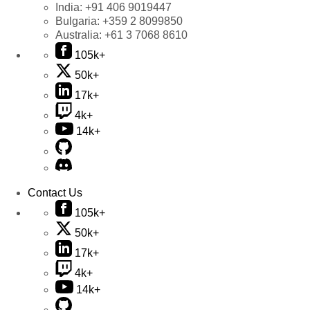
India:
+91 406 9019447
Bulgaria:
+359 2 8099850
Australia:
+61 3 7068 8610
105k+
50k+
17k+
4k+
14k+
Contact Us
105k+
50k+
17k+
4k+
14k+