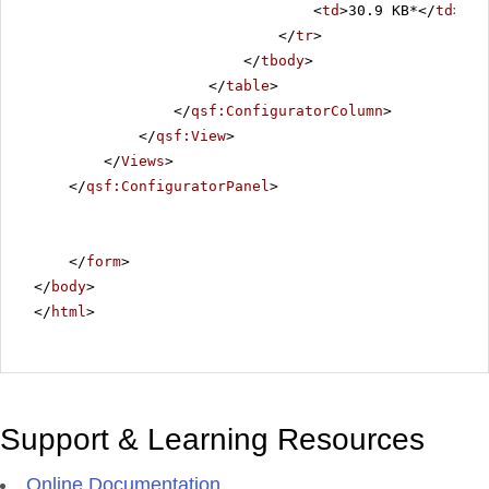
<
td
>30.9 KB*</
td
>
</
tr
>
</
tbody
>
</
table
>
</
qsf:ConfiguratorColumn
>
</
qsf:View
>
</
Views
>
</
qsf:ConfiguratorPanel
>
</
form
>
</
body
>
</
html
>
Support & Learning Resources
Online Documentation