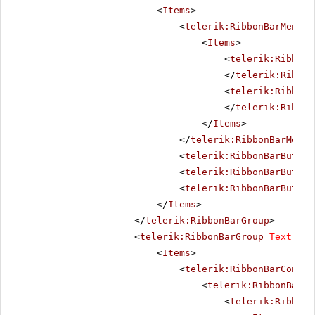
<
Items
>
<
telerik:RibbonBarMenu
Q
<
Items
>
<
telerik:RibbonB
</
telerik:Ribbon
<
telerik:RibbonB
</
telerik:Ribbon
</
Items
>
</
telerik:RibbonBarMenu
>
<
telerik:RibbonBarButton
<
telerik:RibbonBarButton
<
telerik:RibbonBarButton
</
Items
>
</
telerik:RibbonBarGroup
>
<
telerik:RibbonBarGroup
Text
=
"Fo
<
Items
>
<
telerik:RibbonBarContro
<
telerik:RibbonBarCo
<
telerik:RibbonB