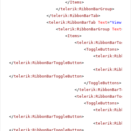
</
Items
>
</
telerik:RibbonBarGroup
>
</
telerik:RibbonBarTab
>
<
telerik:RibbonBarTab
Text
=
"View"
>
<
telerik:RibbonBarGroup
Text
=
"Zo
<
Items
>
<
telerik:RibbonBarToggle
<
ToggleButtons
>
<
telerik:RibbonB
</
telerik:RibbonBarToggleButton
>
<
telerik:RibbonB
</
telerik:RibbonBarToggleButton
>
</
ToggleButtons
>
</
telerik:RibbonBarToggl
<
telerik:RibbonBarToggle
<
ToggleButtons
>
<
telerik:RibbonB
</
telerik:RibbonBarToggleButton
>
<
telerik:RibbonB
</
telerik:RibbonBarToggleButton
>