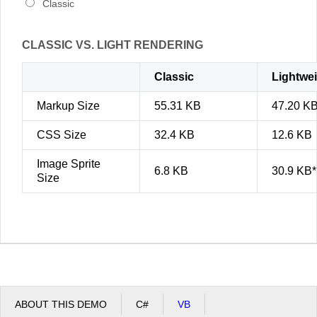
Classic
CLASSIC VS. LIGHT RENDERING
Classic
Lightwe
Markup Size
55.31 KB
47.20 K
CSS Size
32.4 KB
12.6 KB
Image Sprite
6.8 KB
30.9 KB*
Size
ABOUT THIS DEMO
C#
VB