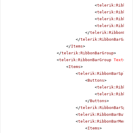
<
telerik:RibbonB
<
telerik:RibbonB
<
telerik:RibbonB
<
telerik:RibbonB
</
telerik:RibbonBarG
</
telerik:RibbonBarGalle
</
Items
>
</
telerik:RibbonBarGroup
>
<
telerik:RibbonBarGroup
Text
=
"Ed
<
Items
>
<
telerik:RibbonBarSplitB
<
Buttons
>
<
telerik:RibbonB
<
telerik:RibbonB
</
Buttons
>
</
telerik:RibbonBarSplit
<
telerik:RibbonBarButton
<
telerik:RibbonBarMenu
S
<
Items
>