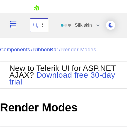
skip navigation
Silk
skin
Black
Components
RibbonBar
Render Modes
/
/
Office2010Blue
BlackMetroTouch
New to Telerik UI for ASP.NET
Bootstrap
Office2010Silver
AJAX?
Download free 30-day
Default
Outlook
trial
Shopping cart
Glow
Silk
Your Account
Material
Simple
Login
Metro
Sunset
Contact Us
Render Modes
Telerik
Request Trial
MetroTouch
Vista
Web20
Office2007
WebBlue