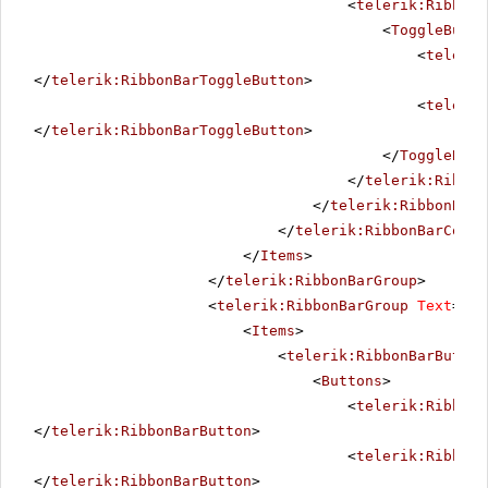
<
telerik:RibbonB
<
ToggleButto
<
telerik
</
telerik:RibbonBarToggleButton
>
<
telerik
</
telerik:RibbonBarToggleButton
>
</
ToggleButt
</
telerik:Ribbon
</
telerik:RibbonBarC
</
telerik:RibbonBarContr
</
Items
>
</
telerik:RibbonBarGroup
>
<
telerik:RibbonBarGroup
Text
=
"Pa
<
Items
>
<
telerik:RibbonBarButton
<
Buttons
>
<
telerik:RibbonB
</
telerik:RibbonBarButton
>
<
telerik:RibbonB
</
telerik:RibbonBarButton
>