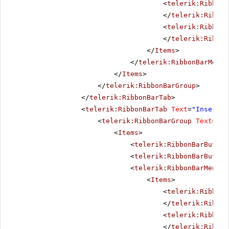
<
telerik:RibbonB
</
telerik:Ribbon
<
telerik:RibbonB
</
telerik:Ribbon
</
Items
>
</
telerik:RibbonBarMenu
>
</
Items
>
</
telerik:RibbonBarGroup
>
</
telerik:RibbonBarTab
>
<
telerik:RibbonBarTab
Text
=
"Insert"
>
<
telerik:RibbonBarGroup
Text
=
"Il
<
Items
>
<
telerik:RibbonBarButton
<
telerik:RibbonBarButton
<
telerik:RibbonBarMenu
S
<
Items
>
<
telerik:RibbonB
</
telerik:Ribbon
<
telerik:RibbonB
</
telerik:Ribbon