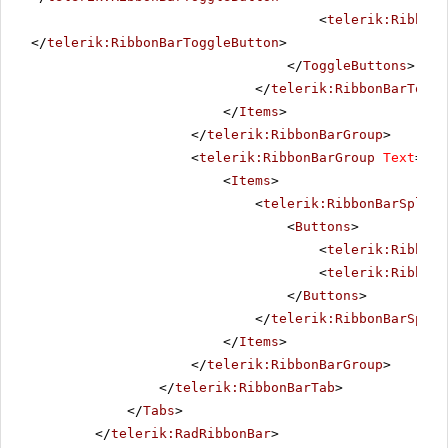
<
telerik:RibbonB
</
telerik:RibbonBarToggleButton
>
</
ToggleButtons
>
</
telerik:RibbonBarToggl
</
Items
>
</
telerik:RibbonBarGroup
>
<
telerik:RibbonBarGroup
Text
=
"Ma
<
Items
>
<
telerik:RibbonBarSplitB
<
Buttons
>
<
telerik:RibbonB
<
telerik:RibbonB
</
Buttons
>
</
telerik:RibbonBarSplit
</
Items
>
</
telerik:RibbonBarGroup
>
</
telerik:RibbonBarTab
>
</
Tabs
>
</
telerik:RadRibbonBar
>