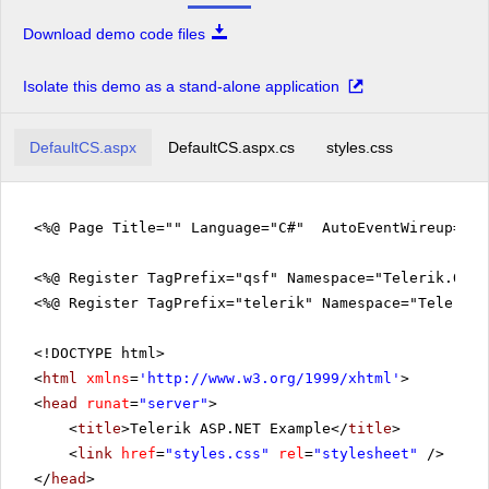
Download demo code files
Isolate this demo as a stand-alone application
DefaultCS.aspx
DefaultCS.aspx.cs
styles.css
<%@ Page Title="" Language="C#" AutoEventWireup="tr
<%@ Register TagPrefix="qsf" Namespace="Telerik.Quic
<%@ Register TagPrefix="telerik" Namespace="Telerik.
<!DOCTYPE html>
<
html
xmlns
=
'
http://www.w3.org/1999/xhtml
'
>
<
head
runat
=
"server"
>
<
title
>Telerik ASP.NET Example</
title
>
<
link
href
=
"styles.css"
rel
=
"stylesheet"
/>
</
head
>