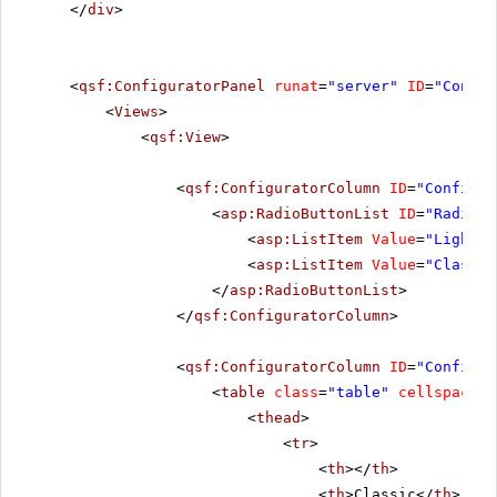
</
div
>
<
qsf:ConfiguratorPanel
runat
=
"server"
ID
=
"Config
<
Views
>
<
qsf:View
>
<
qsf:ConfiguratorColumn
ID
=
"Configur
<
asp:RadioButtonList
ID
=
"RadioBu
<
asp:ListItem
Value
=
"Lightwe
<
asp:ListItem
Value
=
"Classic
</
asp:RadioButtonList
>
</
qsf:ConfiguratorColumn
>
<
qsf:ConfiguratorColumn
ID
=
"Configur
<
table
class
=
"table"
cellspacing
<
thead
>
<
tr
>
<
th
></
th
>
<
th
>Classic</
th
>