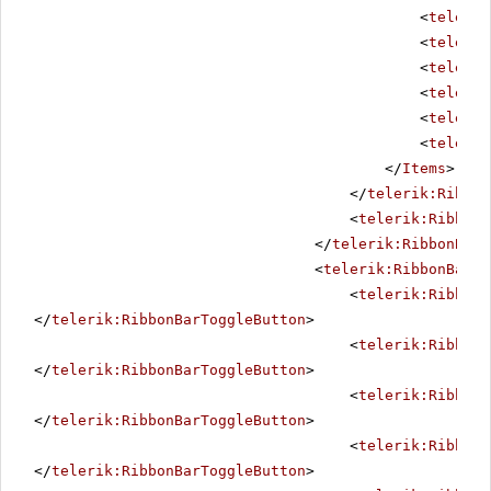
<
telerik
<
telerik
<
telerik
<
telerik
<
telerik
<
telerik
</
Items
>
</
telerik:Ribbon
<
telerik:RibbonB
</
telerik:RibbonBarC
<
telerik:RibbonBarCo
<
telerik:RibbonB
</
telerik:RibbonBarToggleButton
>
<
telerik:RibbonB
</
telerik:RibbonBarToggleButton
>
<
telerik:RibbonB
</
telerik:RibbonBarToggleButton
>
<
telerik:RibbonB
</
telerik:RibbonBarToggleButton
>