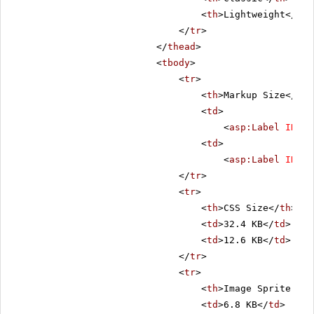
<
th
>Lightweight</
th
>
</
tr
>
</
thead
>
<
tbody
>
<
tr
>
<
th
>Markup Size</
th
>
<
td
>
<
asp:Label
ID
=
"C
<
td
>
<
asp:Label
ID
=
"L
</
tr
>
<
tr
>
<
th
>CSS Size</
th
>
<
td
>32.4 KB</
td
>
<
td
>12.6 KB</
td
>
</
tr
>
<
tr
>
<
th
>Image Sprite Siz
<
td
>6.8 KB</
td
>