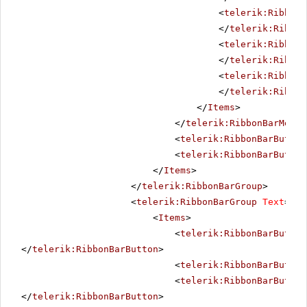
<
telerik:RibbonB
</
telerik:Ribbon
<
telerik:RibbonB
</
telerik:Ribbon
<
telerik:RibbonB
</
telerik:Ribbon
</
Items
>
</
telerik:RibbonBarMenu
>
<
telerik:RibbonBarButton
<
telerik:RibbonBarButton
</
Items
>
</
telerik:RibbonBarGroup
>
<
telerik:RibbonBarGroup
Text
=
"Li
<
Items
>
<
telerik:RibbonBarButton
</
telerik:RibbonBarButton
>
<
telerik:RibbonBarButton
<
telerik:RibbonBarButton
</
telerik:RibbonBarButton
>