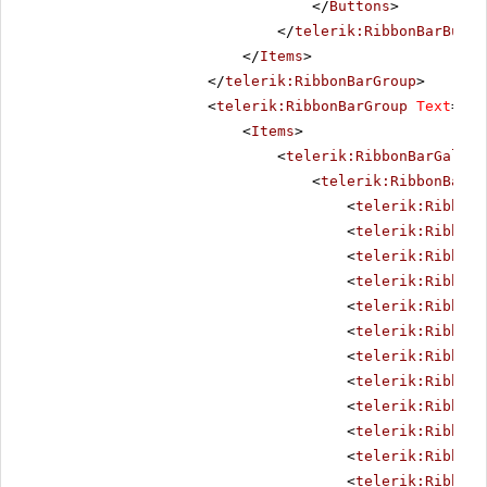
</
Buttons
>
</
telerik:RibbonBarButto
</
Items
>
</
telerik:RibbonBarGroup
>
<
telerik:RibbonBarGroup
Text
=
"St
<
Items
>
<
telerik:RibbonBarGaller
<
telerik:RibbonBarGa
<
telerik:RibbonB
<
telerik:RibbonB
<
telerik:RibbonB
<
telerik:RibbonB
<
telerik:RibbonB
<
telerik:RibbonB
<
telerik:RibbonB
<
telerik:RibbonB
<
telerik:RibbonB
<
telerik:RibbonB
<
telerik:RibbonB
<
telerik:RibbonB