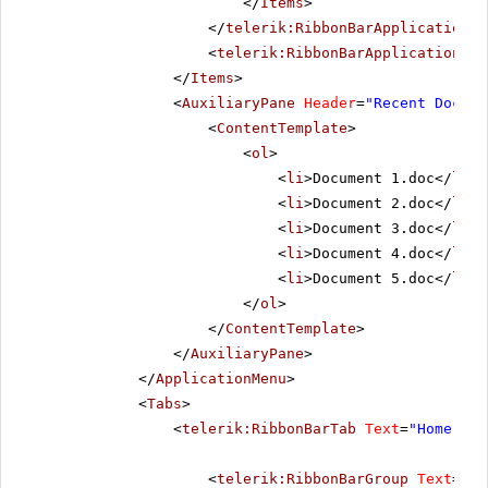
</
Items
>
</
telerik:RibbonBarApplicationSp
<
telerik:RibbonBarApplicationMen
</
Items
>
<
AuxiliaryPane
Header
=
"Recent Docume
<
ContentTemplate
>
<
ol
>
<
li
>Document 1.doc</
li
>
<
li
>Document 2.doc</
li
>
<
li
>Document 3.doc</
li
>
<
li
>Document 4.doc</
li
>
<
li
>Document 5.doc</
li
>
</
ol
>
</
ContentTemplate
>
</
AuxiliaryPane
>
</
ApplicationMenu
>
<
Tabs
>
<
telerik:RibbonBarTab
Text
=
"Home"
>
<
telerik:RibbonBarGroup
Text
=
"Cl