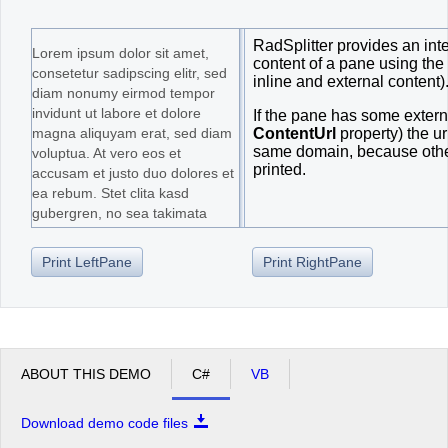
Office2010Black
Windows7
Lorem ipsum dolor sit amet,
consetetur sadipscing elitr, sed
diam nonumy eirmod tempor
invidunt ut labore et dolore
magna aliquyam erat, sed diam
voluptua. At vero eos et
accusam et justo duo dolores et
ea rebum. Stet clita kasd
gubergren, no sea takimata
sanctus est Lorem ipsum dolor
sit amet. Lorem ipsum dolor sit
Print LeftPane
Print RightPane
amet, consetetur sadipscing
elitr, sed diam nonumy eirmod
tempor invidunt ut labore et
dolore magna aliquyam erat,
sed diam voluptua. At vero eos
et accusam et justo duo dolores
ABOUT THIS DEMO
C#
VB
et ea rebum. Stet clita kasd
gubergren, no sea takimata
Download demo code files
sanctus est Lorem ipsum dolor