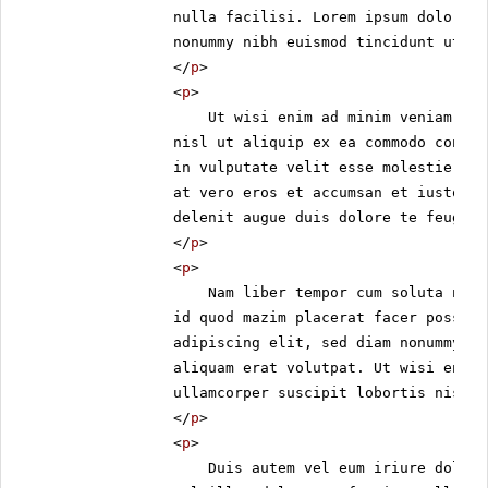
amet, consectetuer adipiscing
nulla facilisi. Lorem ipsum dolor si
elit, sed diam nonummy nibh
nonummy nibh euismod tincidunt ut la
euismod tincidunt ut laoreet
</
p
>
dolore magna aliquam erat
<
p
>
volutpat. Ut wisi enim ad minim
Ut wisi enim ad minim veniam, qu
veniam, quis nostrud exerci
tation ullamcorper suscipit
nisl ut aliquip ex ea commodo conseq
lobortis nisl ut aliquip ex ea
in vulputate velit esse molestie con
commodo consequat.
at vero eros et accumsan et iusto od
delenit augue duis dolore te feugait
Duis autem vel eum iriure dolor
</
p
>
in hendrerit in vulputate velit
esse molestie consequat, vel
<
p
>
illum dolore eu feugiat nulla
Nam liber tempor cum soluta nobi
facilisis.
id quod mazim placerat facer possim 
adipiscing elit, sed diam nonummy ni
At vero eos et accusam et justo
aliquam erat volutpat. Ut wisi enim 
duo dolores et ea rebum. Stet
clita kasd gubergren, no sea
ullamcorper suscipit lobortis nisl u
takimata sanctus est Lorem
</
p
>
ipsum dolor sit amet. Lorem
<
p
>
ipsum dolor sit amet, consetetur
Duis autem vel eum iriure dolor 
sadipscing elitr, sed diam