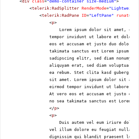
<
div
class
=
"demo-container size-medium"
>
diam nonummy nibh euismod
<
telerik:RadSplitter
RenderMode
=
"Lightweight
tincidunt ut laoreet dolore
<
telerik:RadPane
ID
=
"LeftPane"
runat
=
"se
magna aliquam erat volutpat.
<
p
>
Ut wisi enim ad minim veniam,
Lorem ipsum dolor sit amet, cons
quis nostrud exerci tation
tempor invidunt ut labore et dolore 
ullamcorper suscipit lobortis nisl
eos et accusam et justo duo dolores 
ut aliquip ex ea commodo
consequat. Duis autem vel eum
takimata sanctus est Lorem ipsum dol
iriure dolor in hendrerit in
sadipscing elitr, sed diam nonumy ei
vulputate velit esse molestie
aliquyam erat, sed diam voluptua. At
consequat, vel illum dolore eu
ea rebum. Stet clita kasd gubergren,
feugiat nulla facilisis at vero eros
sit amet. Lorem ipsum dolor sit amet
et accumsan et iusto odio
eirmod tempor invidunt ut labore et 
dignissim qui blandit praesent
At vero eos et accusam et justo duo 
luptatum zzril delenit augue duis
dolore te feugait nulla facilisi.
no sea takimata sanctus est Lorem ip
</
p
>
Nam liber tempor cum soluta
<
p
>
nobis eleifend option congue
Duis autem vel eum iriure dolor 
nihil imperdiet doming id quod
vel illum dolore eu feugiat nulla fa
mazim placerat facer possim
assum. Lorem ipsum dolor sit
dignissim qui blandit praesent lupta