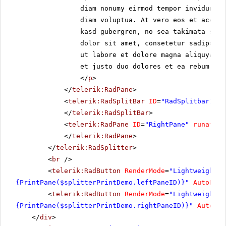
magna aliquyam erat.
diam nonumy eirmod tempor invidunt u
Consetetur sadipscing elitr, sed
diam voluptua. At vero eos et accusa
diam nonumy eirmod tempor
kasd gubergren, no sea takimata sanc
invidunt ut labore et dolore
dolor sit amet, consetetur sadipscin
magna aliquyam erat, sed diam
ut labore et dolore magna aliquyam e
voluptua. At vero eos et
et justo duo dolores et ea rebum. St
accusam et justo duo dolores et
</
p
>
ea rebum. Stet clita kasd
gubergren, no sea takimata
</
telerik:RadPane
>
sanctus est Lorem ipsum dolor
<
telerik:RadSplitBar
ID
=
"RadSplitbar1"
r
sit amet. Lorem ipsum dolor sit
</
telerik:RadSplitBar
>
amet, consetetur sadipscing
<
telerik:RadPane
ID
=
"RightPane"
runat
=
"s
elitr, sed diam nonumy eirmod
</
telerik:RadPane
>
tempor invidunt ut labore et
</
telerik:RadSplitter
>
dolore magna aliquyam erat,
<
br
/>
sed diam voluptua. At vero eos
et accusam et justo duo dolores
<
telerik:RadButton
RenderMode
=
"Lightweight"
et ea rebum. Stet clita kasd
{PrintPane($splitterPrintDemo.leftPaneID)}"
AutoPost
gubergren, no sea takimata
<
telerik:RadButton
RenderMode
=
"Lightweight"
sanctus est Lorem ipsum dolor
{PrintPane($splitterPrintDemo.rightPaneID)}"
AutoPos
sit amet. Lorem ipsum dolor sit
</
div
>
amet, consetetur sadipscing