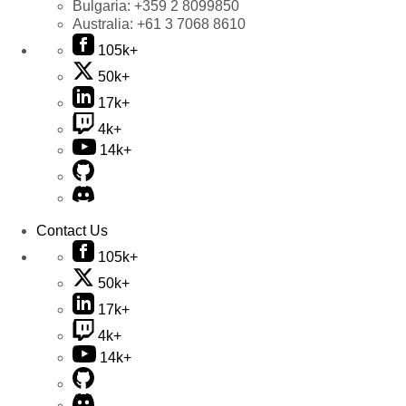
Bulgaria:
+359 2 8099850
Australia:
+61 3 7068 8610
105k+
50k+
17k+
4k+
14k+
Contact Us
105k+
50k+
17k+
4k+
14k+