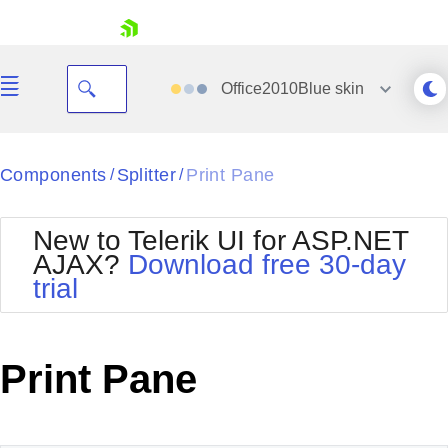
skip navigation
Office2010Blue
skin
Black
Components
Splitter
Print Pane
/
/
Office2010Blue
BlackMetroTouch
New to Telerik UI for ASP.NET
Bootstrap
Office2010Silver
AJAX?
Download free 30-day
Default
Outlook
trial
Shopping cart
Glow
Silk
Your Account
Material
Simple
Login
Metro
Sunset
Contact Us
Print Pane
Telerik
Request Trial
MetroTouch
Vista
Web20
Office2007
WebBlue