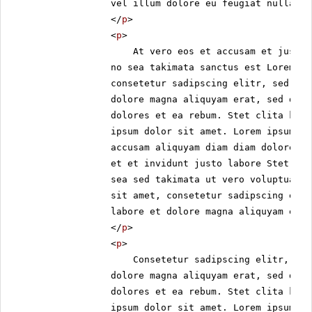
vel illum dolore eu feugiat nulla fa
nonumy eirmod tempor invidunt
</
p
>
ut labore et dolore magna
aliquyam erat, sed diam
<
p
>
voluptua. At vero eos et
At vero eos et accusam et justo 
accusam et justo duo dolores et
no sea takimata sanctus est Lorem ip
ea rebum. Stet clita kasd
consetetur sadipscing elitr, sed dia
gubergren, no sea takimata
dolore magna aliquyam erat, sed diam
sanctus est Lorem ipsum dolor
dolores et ea rebum. Stet clita kasd
sit amet. Lorem ipsum dolor sit
ipsum dolor sit amet. Lorem ipsum do
amet, consetetur sadipscing
elitr, At accusam aliquyam diam
accusam aliquyam diam diam dolore do
diam dolore dolores duo eirmod
et et invidunt justo labore Stet cli
eos erat, et nonumy sed tempor
sea sed takimata ut vero voluptua. e
et et invidunt justo labore Stet
sit amet, consetetur sadipscing elit
clita ea et gubergren, kasd
labore et dolore magna aliquyam erat
magna no rebum. sanctus sea
</
p
>
sed takimata ut vero voluptua.
<
p
>
est Lorem ipsum dolor sit amet.
Lorem ipsum dolor sit amet,
Consetetur sadipscing elitr, sed
consetetur sadipscing elitr, sed
dolore magna aliquyam erat, sed diam
diam nonumy eirmod tempor
dolores et ea rebum. Stet clita kasd
invidunt ut labore et dolore
ipsum dolor sit amet. Lorem ipsum do