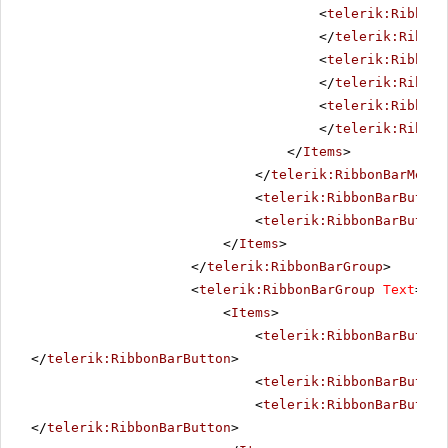
<
telerik:RibbonB
</
telerik:Ribbon
<
telerik:RibbonB
</
telerik:Ribbon
<
telerik:RibbonB
</
telerik:Ribbon
</
Items
>
</
telerik:RibbonBarMenu
>
<
telerik:RibbonBarButton
<
telerik:RibbonBarButton
</
Items
>
</
telerik:RibbonBarGroup
>
<
telerik:RibbonBarGroup
Text
=
"Li
<
Items
>
<
telerik:RibbonBarButton
</
telerik:RibbonBarButton
>
<
telerik:RibbonBarButton
<
telerik:RibbonBarButton
</
telerik:RibbonBarButton
>