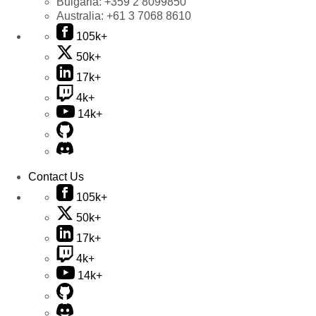
Bulgaria:
+359 2 8099850
Australia:
+61 3 7068 8610
105k+
50k+
17k+
4k+
14k+
Contact Us
105k+
50k+
17k+
4k+
14k+