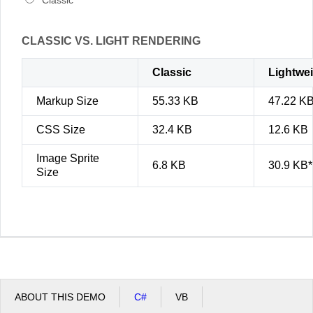
Classic
CLASSIC VS. LIGHT RENDERING
Classic
Lightwe
Markup Size
55.33 KB
47.22 K
CSS Size
32.4 KB
12.6 KB
Image Sprite
6.8 KB
30.9 KB*
Size
ABOUT THIS DEMO
C#
VB