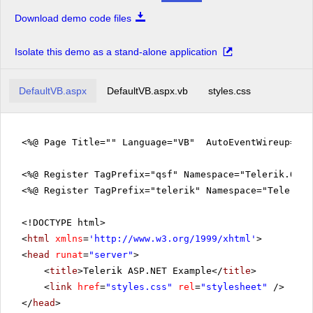
Download demo code files
Isolate this demo as a stand-alone application
DefaultVB.aspx
DefaultVB.aspx.vb
styles.css
<%@ Page Title="" Language="VB" AutoEventWireup="fa
<%@ Register TagPrefix="qsf" Namespace="Telerik.Quic
<%@ Register TagPrefix="telerik" Namespace="Telerik.
<!DOCTYPE html>
<
html
xmlns
=
'
http://www.w3.org/1999/xhtml
'
>
<
head
runat
=
"server"
>
<
title
>Telerik ASP.NET Example</
title
>
<
link
href
=
"styles.css"
rel
=
"stylesheet"
/>
</
head
>