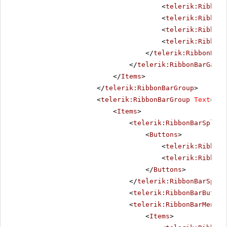
<
telerik:RibbonB
<
telerik:RibbonB
<
telerik:RibbonB
<
telerik:RibbonB
</
telerik:RibbonBarG
</
telerik:RibbonBarGalle
</
Items
>
</
telerik:RibbonBarGroup
>
<
telerik:RibbonBarGroup
Text
=
"Ed
<
Items
>
<
telerik:RibbonBarSplitB
<
Buttons
>
<
telerik:RibbonB
<
telerik:RibbonB
</
Buttons
>
</
telerik:RibbonBarSplit
<
telerik:RibbonBarButton
<
telerik:RibbonBarMenu
S
<
Items
>