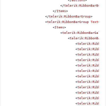
</
Buttons
>
</
telerik:RibbonBarButto
</
Items
>
</
telerik:RibbonBarGroup
>
<
telerik:RibbonBarGroup
Text
=
"St
<
Items
>
<
telerik:RibbonBarGaller
<
telerik:RibbonBarGa
<
telerik:RibbonB
<
telerik:RibbonB
<
telerik:RibbonB
<
telerik:RibbonB
<
telerik:RibbonB
<
telerik:RibbonB
<
telerik:RibbonB
<
telerik:RibbonB
<
telerik:RibbonB
<
telerik:RibbonB
<
telerik:RibbonB
<
telerik:RibbonB