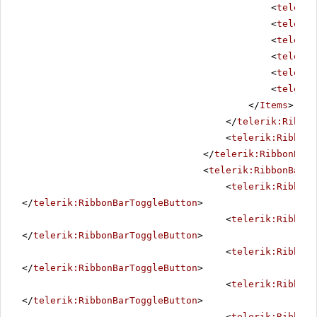
<
telerik
<
telerik
<
telerik
<
telerik
<
telerik
<
telerik
</
Items
>
</
telerik:Ribbon
<
telerik:RibbonB
</
telerik:RibbonBarC
<
telerik:RibbonBarCo
<
telerik:RibbonB
</
telerik:RibbonBarToggleButton
>
<
telerik:RibbonB
</
telerik:RibbonBarToggleButton
>
<
telerik:RibbonB
</
telerik:RibbonBarToggleButton
>
<
telerik:RibbonB
</
telerik:RibbonBarToggleButton
>
<
telerik:RibbonB