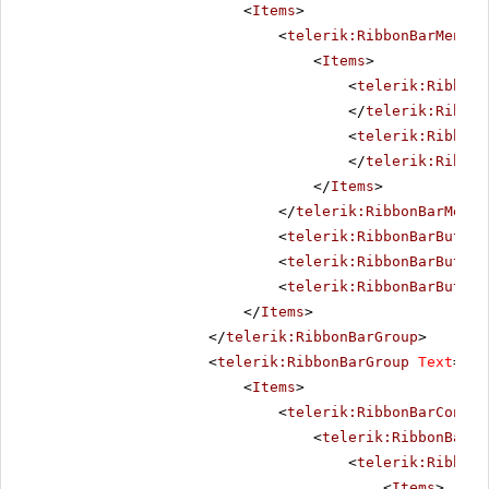
<
Items
>
<
telerik:RibbonBarMenu
Q
<
Items
>
<
telerik:RibbonB
</
telerik:Ribbon
<
telerik:RibbonB
</
telerik:Ribbon
</
Items
>
</
telerik:RibbonBarMenu
>
<
telerik:RibbonBarButton
<
telerik:RibbonBarButton
<
telerik:RibbonBarButton
</
Items
>
</
telerik:RibbonBarGroup
>
<
telerik:RibbonBarGroup
Text
=
"Fo
<
Items
>
<
telerik:RibbonBarContro
<
telerik:RibbonBarCo
<
telerik:RibbonB
<
Items
>