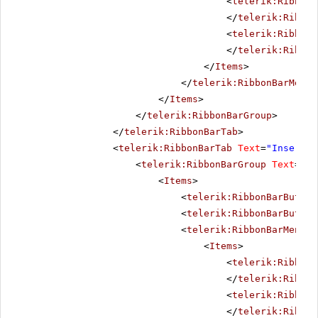
<
telerik:RibbonB
</
telerik:Ribbon
<
telerik:RibbonB
</
telerik:Ribbon
</
Items
>
</
telerik:RibbonBarMenu
>
</
Items
>
</
telerik:RibbonBarGroup
>
</
telerik:RibbonBarTab
>
<
telerik:RibbonBarTab
Text
=
"Insert"
>
<
telerik:RibbonBarGroup
Text
=
"Il
<
Items
>
<
telerik:RibbonBarButton
<
telerik:RibbonBarButton
<
telerik:RibbonBarMenu
S
<
Items
>
<
telerik:RibbonB
</
telerik:Ribbon
<
telerik:RibbonB
</
telerik:Ribbon