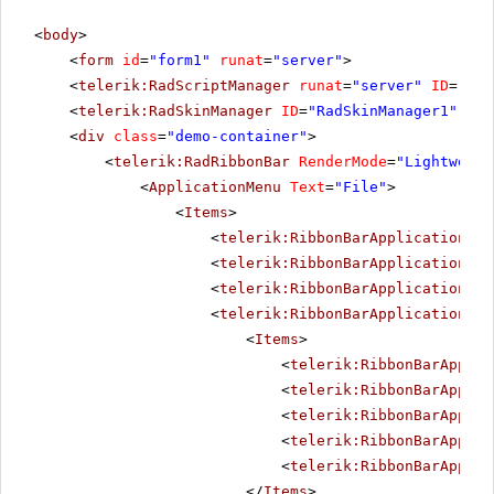
<
body
>
<
form
id
=
"form1"
runat
=
"server"
>
<
telerik:RadScriptManager
runat
=
"server"
ID
=
"Rad
<
telerik:RadSkinManager
ID
=
"RadSkinManager1"
run
<
div
class
=
"demo-container"
>
<
telerik:RadRibbonBar
RenderMode
=
"Lightweigh
<
ApplicationMenu
Text
=
"File"
>
<
Items
>
<
telerik:RibbonBarApplicationMen
<
telerik:RibbonBarApplicationMen
<
telerik:RibbonBarApplicationMen
<
telerik:RibbonBarApplicationSpl
<
Items
>
<
telerik:RibbonBarApplic
<
telerik:RibbonBarApplic
<
telerik:RibbonBarApplic
<
telerik:RibbonBarApplic
<
telerik:RibbonBarApplic
</
Items
>