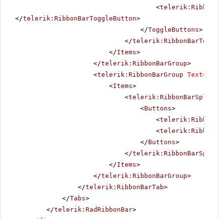
<
telerik:RibbonB
</
telerik:RibbonBarToggleButton
>
</
ToggleButtons
>
</
telerik:RibbonBarToggl
</
Items
>
</
telerik:RibbonBarGroup
>
<
telerik:RibbonBarGroup
Text
=
"Ma
<
Items
>
<
telerik:RibbonBarSplitB
<
Buttons
>
<
telerik:RibbonB
<
telerik:RibbonB
</
Buttons
>
</
telerik:RibbonBarSplit
</
Items
>
</
telerik:RibbonBarGroup
>
</
telerik:RibbonBarTab
>
</
Tabs
>
</
telerik:RadRibbonBar
>