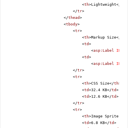
<
th
>Lightweight</
th
>
</
tr
>
</
thead
>
<
tbody
>
<
tr
>
<
th
>Markup Size</
th
>
<
td
>
<
asp:Label
ID
=
"C
<
td
>
<
asp:Label
ID
=
"L
</
tr
>
<
tr
>
<
th
>CSS Size</
th
>
<
td
>32.4 KB</
td
>
<
td
>12.6 KB</
td
>
</
tr
>
<
tr
>
<
th
>Image Sprite Siz
<
td
>6.8 KB</
td
>