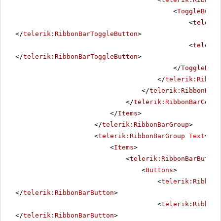
<
ToggleButto
<
telerik
</
telerik:RibbonBarToggleButton
>
<
telerik
</
telerik:RibbonBarToggleButton
>
</
ToggleButt
</
telerik:Ribbon
</
telerik:RibbonBarC
</
telerik:RibbonBarContr
</
Items
>
</
telerik:RibbonBarGroup
>
<
telerik:RibbonBarGroup
Text
=
"Pa
<
Items
>
<
telerik:RibbonBarButton
<
Buttons
>
<
telerik:RibbonB
</
telerik:RibbonBarButton
>
<
telerik:RibbonB
</
telerik:RibbonBarButton
>