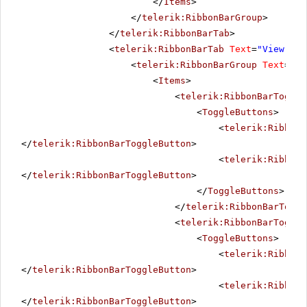
</
Items
>
</
telerik:RibbonBarGroup
>
</
telerik:RibbonBarTab
>
<
telerik:RibbonBarTab
Text
=
"View"
>
<
telerik:RibbonBarGroup
Text
=
"Zo
<
Items
>
<
telerik:RibbonBarToggle
<
ToggleButtons
>
<
telerik:RibbonB
</
telerik:RibbonBarToggleButton
>
<
telerik:RibbonB
</
telerik:RibbonBarToggleButton
>
</
ToggleButtons
>
</
telerik:RibbonBarToggl
<
telerik:RibbonBarToggle
<
ToggleButtons
>
<
telerik:RibbonB
</
telerik:RibbonBarToggleButton
>
<
telerik:RibbonB
</
telerik:RibbonBarToggleButton
>