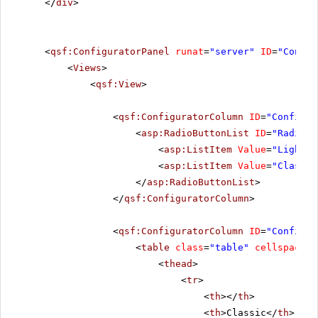
</
div
>
<
qsf:ConfiguratorPanel
runat
=
"server"
ID
=
"Config
<
Views
>
<
qsf:View
>
<
qsf:ConfiguratorColumn
ID
=
"Configur
<
asp:RadioButtonList
ID
=
"RadioBu
<
asp:ListItem
Value
=
"Lightwe
<
asp:ListItem
Value
=
"Classic
</
asp:RadioButtonList
>
</
qsf:ConfiguratorColumn
>
<
qsf:ConfiguratorColumn
ID
=
"Configur
<
table
class
=
"table"
cellspacing
<
thead
>
<
tr
>
<
th
></
th
>
<
th
>Classic</
th
>