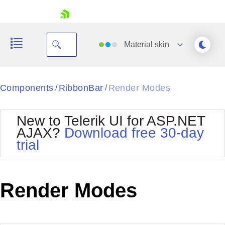
skip navigation
Material
skin
Black
Components
RibbonBar
Render Modes
/
/
Office2010Blue
BlackMetroTouch
New to Telerik UI for ASP.NET
Bootstrap
Office2010Silver
AJAX?
Download free 30-day
Default
Outlook
trial
Shopping cart
Glow
Silk
Your Account
Material
Simple
Login
Metro
Sunset
Contact Us
Render Modes
Telerik
Request Trial
MetroTouch
Vista
Web20
Office2007
WebBlue