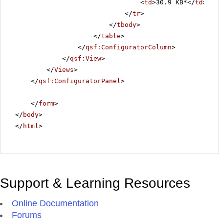
<
td
>30.9 KB*</
td
>
</
tr
>
</
tbody
>
</
table
>
</
qsf:ConfiguratorColumn
>
</
qsf:View
>
</
Views
>
</
qsf:ConfiguratorPanel
>
</
form
>
</
body
>
</
html
>
Support & Learning Resources
Online Documentation
Forums