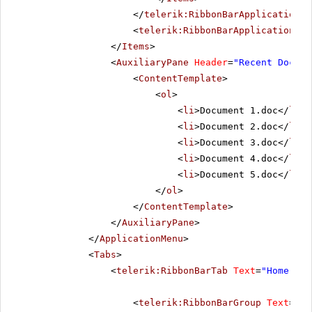
</
telerik:RibbonBarApplicationSp
<
telerik:RibbonBarApplicationMen
</
Items
>
<
AuxiliaryPane
Header
=
"Recent Docume
<
ContentTemplate
>
<
ol
>
<
li
>Document 1.doc</
li
>
<
li
>Document 2.doc</
li
>
<
li
>Document 3.doc</
li
>
<
li
>Document 4.doc</
li
>
<
li
>Document 5.doc</
li
>
</
ol
>
</
ContentTemplate
>
</
AuxiliaryPane
>
</
ApplicationMenu
>
<
Tabs
>
<
telerik:RibbonBarTab
Text
=
"Home"
>
<
telerik:RibbonBarGroup
Text
=
"Cl