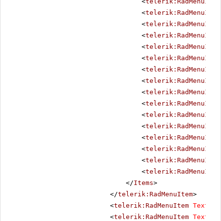
<
telerik:RadMenuItem
<
telerik:RadMenuItem
<
telerik:RadMenuItem
<
telerik:RadMenuItem
<
telerik:RadMenuItem
<
telerik:RadMenuItem
<
telerik:RadMenuItem
<
telerik:RadMenuItem
<
telerik:RadMenuItem
<
telerik:RadMenuItem
<
telerik:RadMenuItem
<
telerik:RadMenuItem
<
telerik:RadMenuItem
<
telerik:RadMenuItem
<
telerik:RadMenuItem
<
telerik:RadMenuItem
</
Items
>
</
telerik:RadMenuItem
>
<
telerik:RadMenuItem
Text
=
"P
<
telerik:RadMenuItem
Text
=
"B