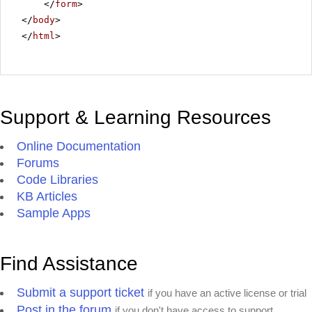
</
form
>
</
body
>
</
html
>
Support & Learning Resources
Online Documentation
Forums
Code Libraries
KB Articles
Sample Apps
Find Assistance
Submit a support ticket
if you have an active license or trial
Post in the forum
if you don't have access to support