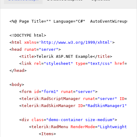
<%@ Page Title="" Language="C#" AutoEventWireup="tr
<!DOCTYPE html>
<
html
xmlns
=
'
http://www.w3.org/1999/xhtml
'
>
<
head
runat
=
"server"
>
<
title
>Telerik ASP.NET Example</
title
>
<
link
rel
=
"stylesheet"
type
=
"text/css"
href
=
"sty
</
head
>
<
body
>
<
form
id
=
"form1"
runat
=
"server"
>
<
telerik:RadScriptManager
runat
=
"server"
ID
=
"Rad
<
telerik:RadSkinManager
ID
=
"RadSkinManager1"
run
<
div
class
=
"demo-container size-medium"
>
<
telerik:RadMenu
RenderMode
=
"Lightweight"
ID
<
Items
>