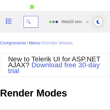
skip navigation
Web20
skin
Black
Components
Menu
Render Modes
/
/
Office2010Blue
BlackMetroTouch
New to Telerik UI for ASP.NET
Bootstrap
Office2010Silver
AJAX?
Download free 30-day
Default
Outlook
trial
Shopping cart
Glow
Silk
Your Account
Material
Simple
Login
Metro
Sunset
Contact Us
Render Modes
Telerik
Request Trial
MetroTouch
Vista
Web20
Office2007
WebBlue