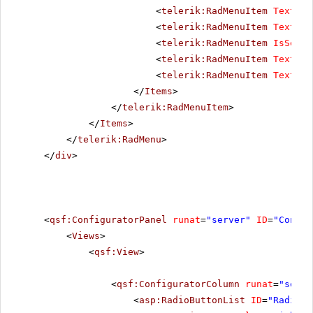
<
telerik:RadMenuItem
Text
=
"L
<
telerik:RadMenuItem
Text
=
"W
<
telerik:RadMenuItem
IsSepar
<
telerik:RadMenuItem
Text
=
"T
<
telerik:RadMenuItem
Text
=
"C
</
Items
>
</
telerik:RadMenuItem
>
</
Items
>
</
telerik:RadMenu
>
</
div
>
<
qsf:ConfiguratorPanel
runat
=
"server"
ID
=
"Config
<
Views
>
<
qsf:View
>
<
qsf:ConfiguratorColumn
runat
=
"serve
<
asp:RadioButtonList
ID
=
"RadioBu