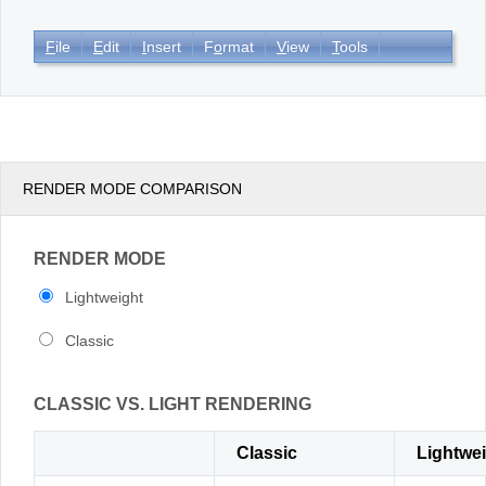
F
ile
E
dit
I
nsert
F
o
rmat
V
iew
T
ools
Office2010Black
Windows7
RENDER MODE COMPARISON
RENDER MODE
Lightweight
Classic
CLASSIC VS. LIGHT RENDERING
Classic
Lightwe