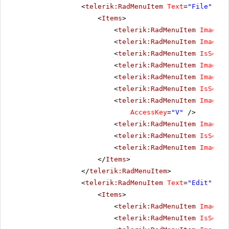
<
telerik:RadMenuItem
Text
=
"File"
Acc
<
Items
>
<
telerik:RadMenuItem
ImageUr
<
telerik:RadMenuItem
ImageUr
<
telerik:RadMenuItem
IsSepar
<
telerik:RadMenuItem
ImageUr
<
telerik:RadMenuItem
ImageUr
<
telerik:RadMenuItem
IsSepar
<
telerik:RadMenuItem
ImageUr
AccessKey
=
"V"
/>
<
telerik:RadMenuItem
ImageUr
<
telerik:RadMenuItem
IsSepar
<
telerik:RadMenuItem
ImageUr
</
Items
>
</
telerik:RadMenuItem
>
<
telerik:RadMenuItem
Text
=
"Edit"
Acc
<
Items
>
<
telerik:RadMenuItem
ImageUr
<
telerik:RadMenuItem
IsSepar