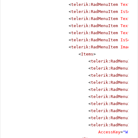
<
telerik:RadMenuItem
Text
=
"B
<
telerik:RadMenuItem
IsSepar
<
telerik:RadMenuItem
Text
=
"C
<
telerik:RadMenuItem
Text
=
"T
<
telerik:RadMenuItem
Text
=
"C
<
telerik:RadMenuItem
IsSepar
<
telerik:RadMenuItem
ImageUr
<
Items
>
<
telerik:RadMenuItem
<
telerik:RadMenuItem
<
telerik:RadMenuItem
<
telerik:RadMenuItem
<
telerik:RadMenuItem
<
telerik:RadMenuItem
<
telerik:RadMenuItem
<
telerik:RadMenuItem
<
telerik:RadMenuItem
<
telerik:RadMenuItem
AccessKey
=
"W"
/>