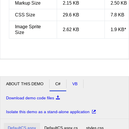
Markup Size
2.15 KB
2.50 KB
CSS Size
29.6 KB
7.8 KB
Image Sprite
2.62 KB
1.9 KB*
Size
ABOUT THIS DEMO
C#
VB
Download demo code files
Isolate this demo as a stand-alone application
DefaultCS.aspx
DefaultCS.aspx.cs
styles.css