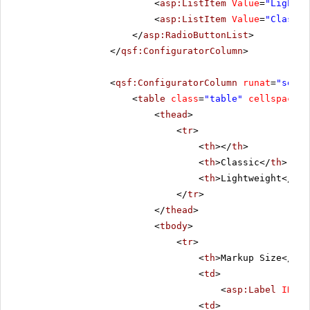
<
asp:ListItem
Value
=
"Lightwe
<
asp:ListItem
Value
=
"Classic
</
asp:RadioButtonList
>
</
qsf:ConfiguratorColumn
>
<
qsf:ConfiguratorColumn
runat
=
"serve
<
table
class
=
"table"
cellspacing
<
thead
>
<
tr
>
<
th
></
th
>
<
th
>Classic</
th
>
<
th
>Lightweight</
th
>
</
tr
>
</
thead
>
<
tbody
>
<
tr
>
<
th
>Markup Size</
th
>
<
td
>
<
asp:Label
ID
=
"C
<
td
>