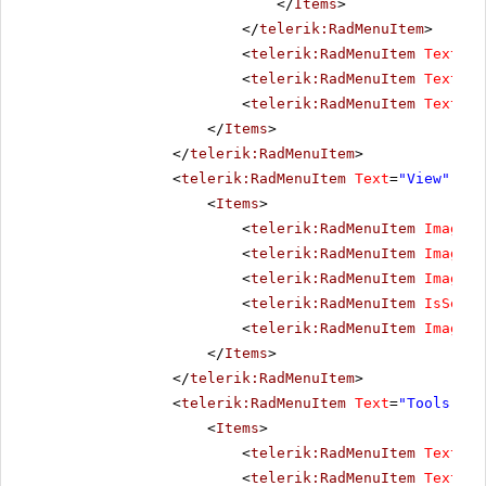
</
Items
>
</
telerik:RadMenuItem
>
<
telerik:RadMenuItem
Text
=
"T
<
telerik:RadMenuItem
Text
=
"F
<
telerik:RadMenuItem
Text
=
"A
</
Items
>
</
telerik:RadMenuItem
>
<
telerik:RadMenuItem
Text
=
"View"
Acc
<
Items
>
<
telerik:RadMenuItem
ImageUr
<
telerik:RadMenuItem
ImageUr
<
telerik:RadMenuItem
ImageUr
<
telerik:RadMenuItem
IsSepar
<
telerik:RadMenuItem
ImageUr
</
Items
>
</
telerik:RadMenuItem
>
<
telerik:RadMenuItem
Text
=
"Tools"
Ac
<
Items
>
<
telerik:RadMenuItem
Text
=
"S
<
telerik:RadMenuItem
Text
=
"R