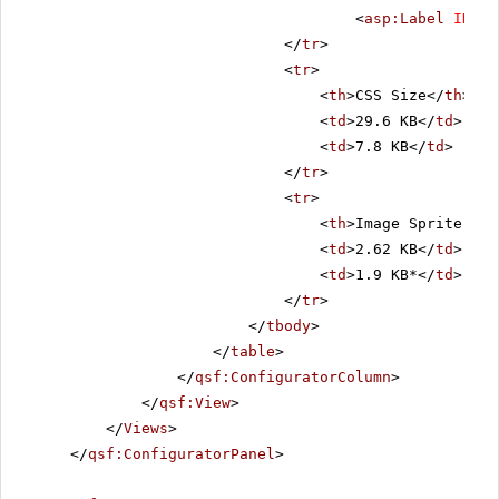
<
asp:Label
ID
=
"L
</
tr
>
<
tr
>
<
th
>CSS Size</
th
>
<
td
>29.6 KB</
td
>
<
td
>7.8 KB</
td
>
</
tr
>
<
tr
>
<
th
>Image Sprite Siz
<
td
>2.62 KB</
td
>
<
td
>1.9 KB*</
td
>
</
tr
>
</
tbody
>
</
table
>
</
qsf:ConfiguratorColumn
>
</
qsf:View
>
</
Views
>
</
qsf:ConfiguratorPanel
>