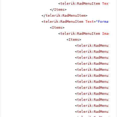
<
telerik:RadMenuItem
Text
=
"H
</
Items
>
</
telerik:RadMenuItem
>
<
telerik:RadMenuItem
Text
=
"Format"
A
<
Items
>
<
telerik:RadMenuItem
ImageUr
<
Items
>
<
telerik:RadMenuItem
<
telerik:RadMenuItem
<
telerik:RadMenuItem
<
telerik:RadMenuItem
<
telerik:RadMenuItem
<
telerik:RadMenuItem
<
telerik:RadMenuItem
<
telerik:RadMenuItem
<
telerik:RadMenuItem
<
telerik:RadMenuItem
<
telerik:RadMenuItem
<
telerik:RadMenuItem