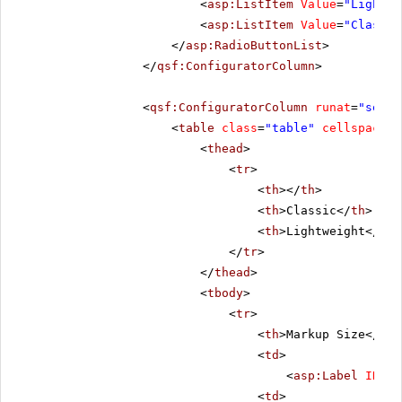
<
asp:ListItem
Value
=
"Lightwe
<
asp:ListItem
Value
=
"Classic
</
asp:RadioButtonList
>
</
qsf:ConfiguratorColumn
>
<
qsf:ConfiguratorColumn
runat
=
"serve
<
table
class
=
"table"
cellspacing
<
thead
>
<
tr
>
<
th
></
th
>
<
th
>Classic</
th
>
<
th
>Lightweight</
th
>
</
tr
>
</
thead
>
<
tbody
>
<
tr
>
<
th
>Markup Size</
th
>
<
td
>
<
asp:Label
ID
=
"C
<
td
>