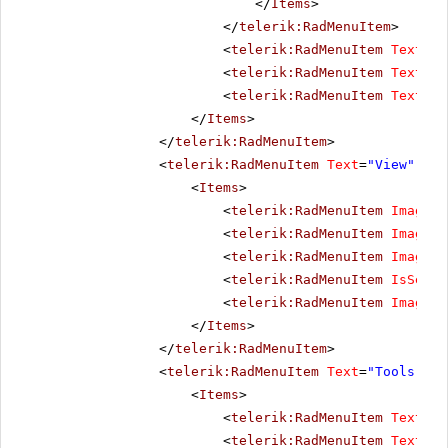
</
Items
>
</
telerik:RadMenuItem
>
<
telerik:RadMenuItem
Text
=
"T
<
telerik:RadMenuItem
Text
=
"F
<
telerik:RadMenuItem
Text
=
"A
</
Items
>
</
telerik:RadMenuItem
>
<
telerik:RadMenuItem
Text
=
"View"
Acc
<
Items
>
<
telerik:RadMenuItem
ImageUr
<
telerik:RadMenuItem
ImageUr
<
telerik:RadMenuItem
ImageUr
<
telerik:RadMenuItem
IsSepar
<
telerik:RadMenuItem
ImageUr
</
Items
>
</
telerik:RadMenuItem
>
<
telerik:RadMenuItem
Text
=
"Tools"
Ac
<
Items
>
<
telerik:RadMenuItem
Text
=
"S
<
telerik:RadMenuItem
Text
=
"R