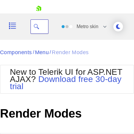
skip navigation
Metro
skin
Black
Components
Menu
Render Modes
/
/
Office2010Blue
BlackMetroTouch
New to Telerik UI for ASP.NET
Bootstrap
Office2010Silver
AJAX?
Download free 30-day
Default
Outlook
trial
Shopping cart
Glow
Silk
Your Account
Material
Simple
Login
Metro
Sunset
Contact Us
Render Modes
Telerik
Request Trial
MetroTouch
Vista
Web20
Office2007
WebBlue