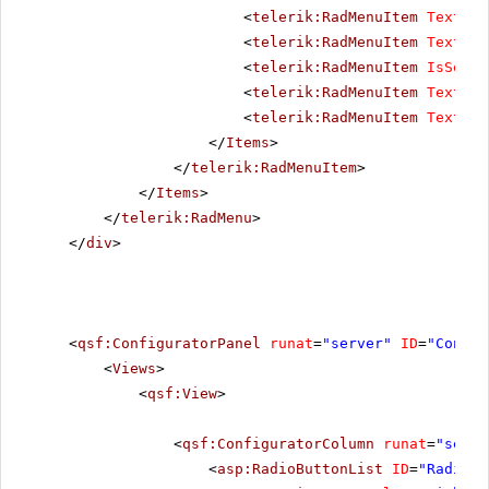
<
telerik:RadMenuItem
Text
=
"L
<
telerik:RadMenuItem
Text
=
"W
<
telerik:RadMenuItem
IsSepar
<
telerik:RadMenuItem
Text
=
"T
<
telerik:RadMenuItem
Text
=
"C
</
Items
>
</
telerik:RadMenuItem
>
</
Items
>
</
telerik:RadMenu
>
</
div
>
<
qsf:ConfiguratorPanel
runat
=
"server"
ID
=
"Config
<
Views
>
<
qsf:View
>
<
qsf:ConfiguratorColumn
runat
=
"serve
<
asp:RadioButtonList
ID
=
"RadioBu