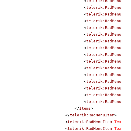
<
telerik:RadMenuItem
<
telerik:RadMenuItem
<
telerik:RadMenuItem
<
telerik:RadMenuItem
<
telerik:RadMenuItem
<
telerik:RadMenuItem
<
telerik:RadMenuItem
<
telerik:RadMenuItem
<
telerik:RadMenuItem
<
telerik:RadMenuItem
<
telerik:RadMenuItem
<
telerik:RadMenuItem
<
telerik:RadMenuItem
<
telerik:RadMenuItem
<
telerik:RadMenuItem
<
telerik:RadMenuItem
</
Items
>
</
telerik:RadMenuItem
>
<
telerik:RadMenuItem
Text
=
"P
<
telerik:RadMenuItem
Text
=
"B