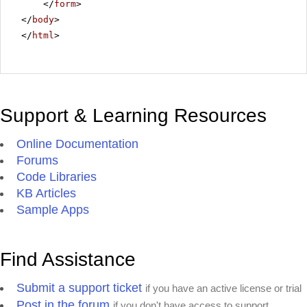
</
form
>
</
body
>
</
html
>
Support & Learning Resources
Online Documentation
Forums
Code Libraries
KB Articles
Sample Apps
Find Assistance
Submit a support ticket
if you have an active license or trial
Post in the forum
if you don't have access to support