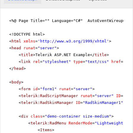
<%@ Page Title="" Language="C#" AutoEventWireup="tr
<!DOCTYPE html>
<
html
xmlns
=
'
http://www.w3.org/1999/xhtml
'
>
<
head
runat
=
"server"
>
<
title
>Telerik ASP.NET Example</
title
>
<
link
rel
=
"stylesheet"
type
=
"text/css"
href
=
"sty
</
head
>
<
body
>
<
form
id
=
"form1"
runat
=
"server"
>
<
telerik:RadScriptManager
runat
=
"server"
ID
=
"Rad
<
telerik:RadSkinManager
ID
=
"RadSkinManager1"
run
<
div
class
=
"demo-container size-medium"
>
<
telerik:RadMenu
RenderMode
=
"Lightweight"
ID
<
Items
>