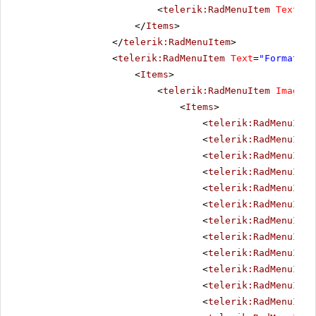
<
telerik:RadMenuItem
Text
=
"H
</
Items
>
</
telerik:RadMenuItem
>
<
telerik:RadMenuItem
Text
=
"Format"
A
<
Items
>
<
telerik:RadMenuItem
ImageUr
<
Items
>
<
telerik:RadMenuItem
<
telerik:RadMenuItem
<
telerik:RadMenuItem
<
telerik:RadMenuItem
<
telerik:RadMenuItem
<
telerik:RadMenuItem
<
telerik:RadMenuItem
<
telerik:RadMenuItem
<
telerik:RadMenuItem
<
telerik:RadMenuItem
<
telerik:RadMenuItem
<
telerik:RadMenuItem