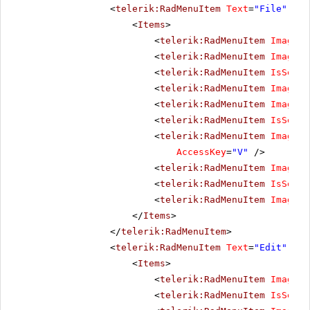
<
telerik:RadMenuItem
Text
=
"File"
Acc
<
Items
>
<
telerik:RadMenuItem
ImageUr
<
telerik:RadMenuItem
ImageUr
<
telerik:RadMenuItem
IsSepar
<
telerik:RadMenuItem
ImageUr
<
telerik:RadMenuItem
ImageUr
<
telerik:RadMenuItem
IsSepar
<
telerik:RadMenuItem
ImageUr
AccessKey
=
"V"
/>
<
telerik:RadMenuItem
ImageUr
<
telerik:RadMenuItem
IsSepar
<
telerik:RadMenuItem
ImageUr
</
Items
>
</
telerik:RadMenuItem
>
<
telerik:RadMenuItem
Text
=
"Edit"
Acc
<
Items
>
<
telerik:RadMenuItem
ImageUr
<
telerik:RadMenuItem
IsSepar