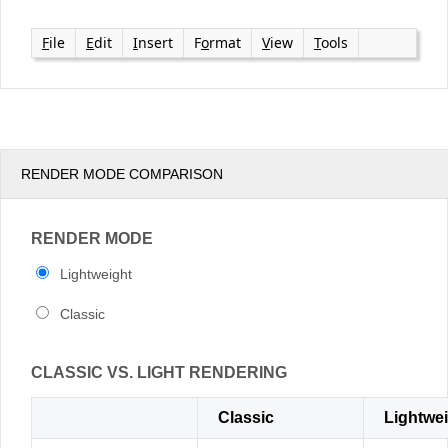
F
ile
E
dit
I
nsert
F
o
rmat
V
iew
T
ools
Office2010Black
Windows7
RENDER MODE COMPARISON
RENDER MODE
Lightweight
Classic
CLASSIC VS. LIGHT RENDERING
Classic
Lightwe