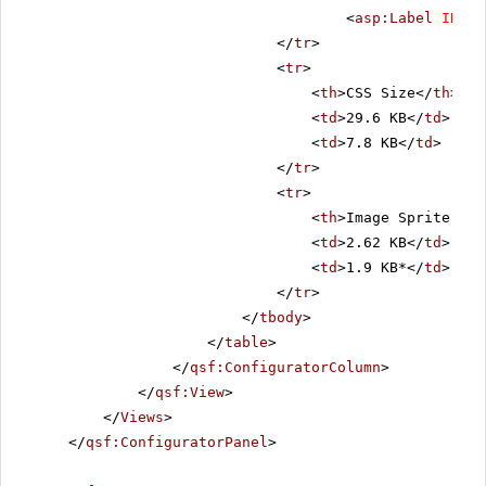
<
asp:Label
ID
=
"L
</
tr
>
<
tr
>
<
th
>CSS Size</
th
>
<
td
>29.6 KB</
td
>
<
td
>7.8 KB</
td
>
</
tr
>
<
tr
>
<
th
>Image Sprite Siz
<
td
>2.62 KB</
td
>
<
td
>1.9 KB*</
td
>
</
tr
>
</
tbody
>
</
table
>
</
qsf:ConfiguratorColumn
>
</
qsf:View
>
</
Views
>
</
qsf:ConfiguratorPanel
>