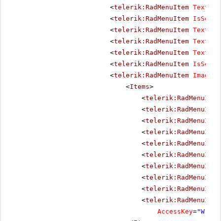
<
telerik:RadMenuItem
Text
=
"B
<
telerik:RadMenuItem
IsSepar
<
telerik:RadMenuItem
Text
=
"C
<
telerik:RadMenuItem
Text
=
"T
<
telerik:RadMenuItem
Text
=
"C
<
telerik:RadMenuItem
IsSepar
<
telerik:RadMenuItem
ImageUr
<
Items
>
<
telerik:RadMenuItem
<
telerik:RadMenuItem
<
telerik:RadMenuItem
<
telerik:RadMenuItem
<
telerik:RadMenuItem
<
telerik:RadMenuItem
<
telerik:RadMenuItem
<
telerik:RadMenuItem
<
telerik:RadMenuItem
<
telerik:RadMenuItem
AccessKey
=
"W"
/>