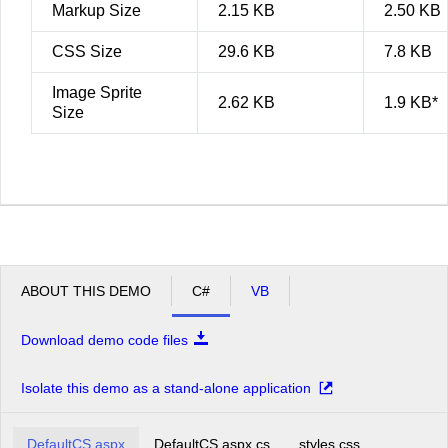
Markup Size
2.15 KB
2.50 KB
CSS Size
29.6 KB
7.8 KB
Image Sprite
2.62 KB
1.9 KB*
Size
ABOUT THIS DEMO
C#
VB
Download demo code files
Isolate this demo as a stand-alone application
DefaultCS.aspx
DefaultCS.aspx.cs
styles.css