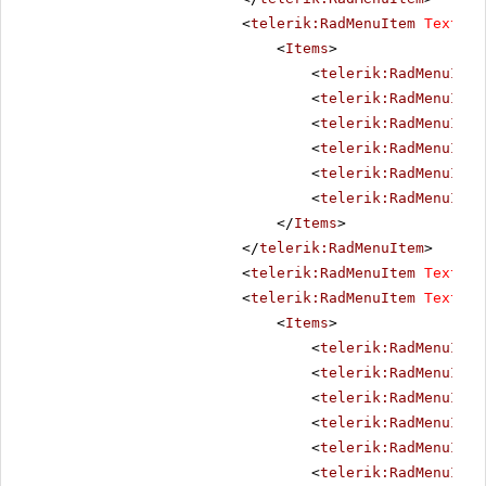
<
telerik:RadMenuItem
Text
=
"S
<
Items
>
<
telerik:RadMenuItem
<
telerik:RadMenuItem
<
telerik:RadMenuItem
<
telerik:RadMenuItem
<
telerik:RadMenuItem
<
telerik:RadMenuItem
</
Items
>
</
telerik:RadMenuItem
>
<
telerik:RadMenuItem
Text
=
"A
<
telerik:RadMenuItem
Text
=
"E
<
Items
>
<
telerik:RadMenuItem
<
telerik:RadMenuItem
<
telerik:RadMenuItem
<
telerik:RadMenuItem
<
telerik:RadMenuItem
<
telerik:RadMenuItem