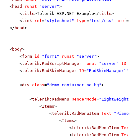
<
head
runat
=
"server"
>
<
title
>Telerik ASP.NET Example</
title
>
<
link
rel
=
"stylesheet"
type
=
"text/css"
href
=
"sty
</
head
>
<
body
>
<
form
id
=
"form1"
runat
=
"server"
>
<
telerik:RadScriptManager
runat
=
"server"
ID
=
"Rad
<
telerik:RadSkinManager
ID
=
"RadSkinManager1"
run
<
div
class
=
"demo-container no-bg"
>
<
telerik:RadMenu
RenderMode
=
"Lightweight"
ID
<
Items
>
<
telerik:RadMenuItem
Text
=
"Pianos"
>
<
Items
>
<
telerik:RadMenuItem
Text
=
"G
<
telerik:RadMenuItem
Text
=
"U