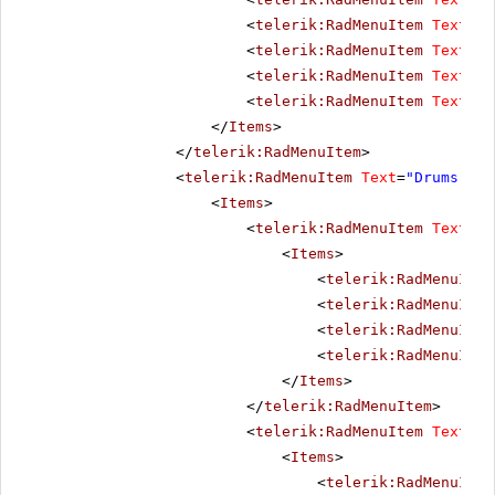
<
telerik:RadMenuItem
Text
=
"E
<
telerik:RadMenuItem
Text
=
"A
<
telerik:RadMenuItem
Text
=
"E
<
telerik:RadMenuItem
Text
=
"D
</
Items
>
</
telerik:RadMenuItem
>
<
telerik:RadMenuItem
Text
=
"Drums"
>
<
Items
>
<
telerik:RadMenuItem
Text
=
"A
<
Items
>
<
telerik:RadMenuItem
<
telerik:RadMenuItem
<
telerik:RadMenuItem
<
telerik:RadMenuItem
</
Items
>
</
telerik:RadMenuItem
>
<
telerik:RadMenuItem
Text
=
"E
<
Items
>
<
telerik:RadMenuItem