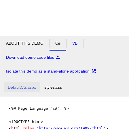
ABOUT THIS DEMO
C#
VB
Download demo code files
Isolate this demo as a stand-alone application
DefaultCS.aspx
styles.css
<%@ Page Language="c#" %>
<!DOCTYPE html>
<
html
xmlns
=
'
http://www.w3.org/1999/xhtml
'
>