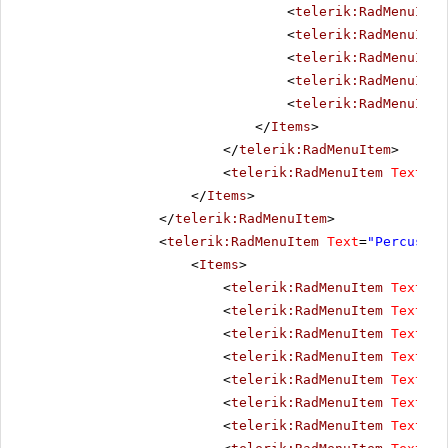
<
telerik:RadMenuItem
<
telerik:RadMenuItem
<
telerik:RadMenuItem
<
telerik:RadMenuItem
<
telerik:RadMenuItem
</
Items
>
</
telerik:RadMenuItem
>
<
telerik:RadMenuItem
Text
=
"D
</
Items
>
</
telerik:RadMenuItem
>
<
telerik:RadMenuItem
Text
=
"Percussio
<
Items
>
<
telerik:RadMenuItem
Text
=
"P
<
telerik:RadMenuItem
Text
=
"C
<
telerik:RadMenuItem
Text
=
"B
<
telerik:RadMenuItem
Text
=
"D
<
telerik:RadMenuItem
Text
=
"C
<
telerik:RadMenuItem
Text
=
"H
<
telerik:RadMenuItem
Text
=
"T