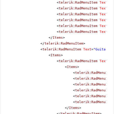
<
telerik:RadMenuItem
Text
=
"D
<
telerik:RadMenuItem
Text
=
"S
<
telerik:RadMenuItem
Text
=
"H
<
telerik:RadMenuItem
Text
=
"D
<
telerik:RadMenuItem
Text
=
"S
<
telerik:RadMenuItem
Text
=
"A
</
Items
>
</
telerik:RadMenuItem
>
<
telerik:RadMenuItem
Text
=
"Guitars"
>
<
Items
>
<
telerik:RadMenuItem
Text
=
"C
<
Items
>
<
telerik:RadMenuItem
<
telerik:RadMenuItem
<
telerik:RadMenuItem
<
telerik:RadMenuItem
<
telerik:RadMenuItem
<
telerik:RadMenuItem
</
Items
>
</
telerik:RadMenuItem
>