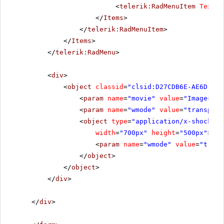
<
telerik:RadMenuItem
Text
=
"
</
Items
>
</
telerik:RadMenuItem
>
</
Items
>
</
telerik:RadMenu
>
<
div
>
<
object
classid
=
"clsid:D27CDB6E-AE6D-11c
<
param
name
=
"movie"
value
=
"Images/Mu
<
param
name
=
"wmode"
value
=
"transpare
<
object
type
=
"application/x-shockwav
width
=
"700px"
height
=
"500px"
>
<
param
name
=
"wmode"
value
=
"trans
</
object
>
</
object
>
</
div
>
</
div
>