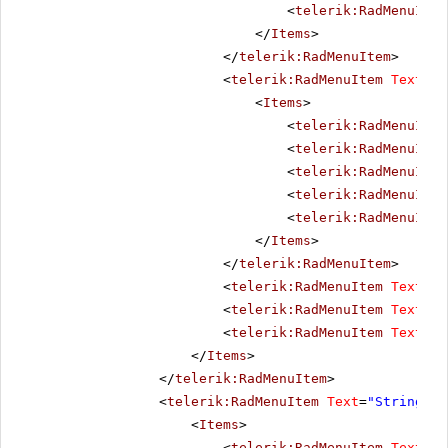
<
telerik:RadMenuItem
</
Items
>
</
telerik:RadMenuItem
>
<
telerik:RadMenuItem
Text
=
"E
<
Items
>
<
telerik:RadMenuItem
<
telerik:RadMenuItem
<
telerik:RadMenuItem
<
telerik:RadMenuItem
<
telerik:RadMenuItem
</
Items
>
</
telerik:RadMenuItem
>
<
telerik:RadMenuItem
Text
=
"A
<
telerik:RadMenuItem
Text
=
"A
<
telerik:RadMenuItem
Text
=
"B
</
Items
>
</
telerik:RadMenuItem
>
<
telerik:RadMenuItem
Text
=
"Strings"
>
<
Items
>
<
telerik:RadMenuItem
Text
=
"V