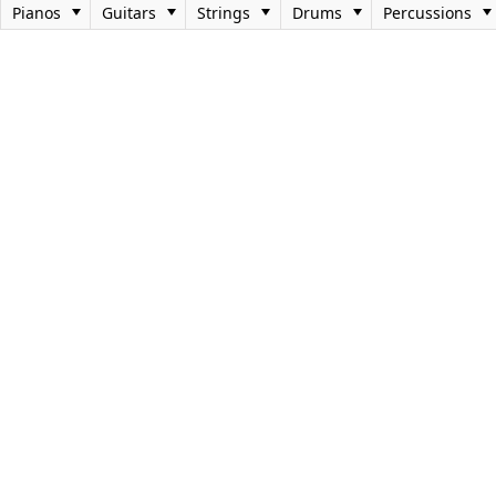
Pianos
Guitars
Strings
Drums
Percussions
Toggle
Toggle
Toggle
Toggle
Office2010Black
Windows7