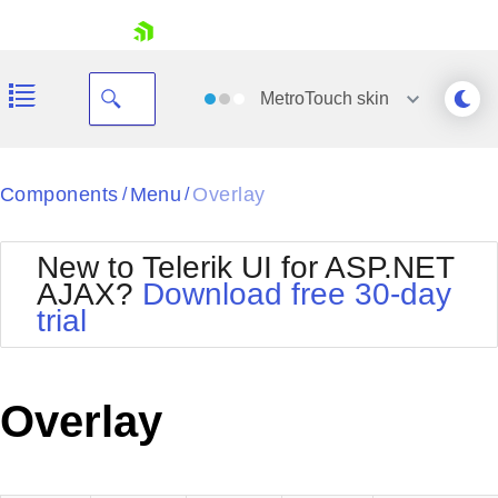
skip navigation
MetroTouch
skin
Black
Components
Menu
Overlay
/
/
Office2010Blue
BlackMetroTouch
New to Telerik UI for ASP.NET
Bootstrap
Office2010Silver
AJAX?
Download free 30-day
Default
Outlook
trial
Shopping cart
Glow
Silk
Your Account
Material
Simple
Login
Metro
Sunset
Contact Us
Overlay
Telerik
Request Trial
MetroTouch
Vista
Web20
Office2007
WebBlue